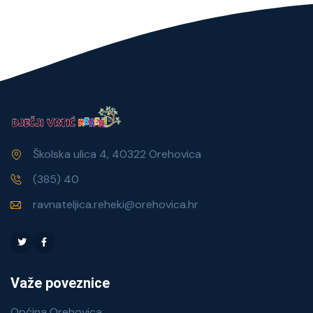
Školska ulica 4, 40322 Orehovica
(385) 40
ravnateljica.reheki@orehovica.hr
Važe poveznice
Općina Orehovica