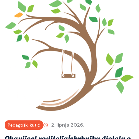
2. lipnja 2026.
Pedagoški kutić
Obavijest roditelja/skrbnika djeteta o