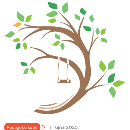
More
11. rujna 2025.
Pedagoški kutić