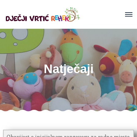
Natječaji
Obavijest o inicijalnom razgovoru za radno mjesto