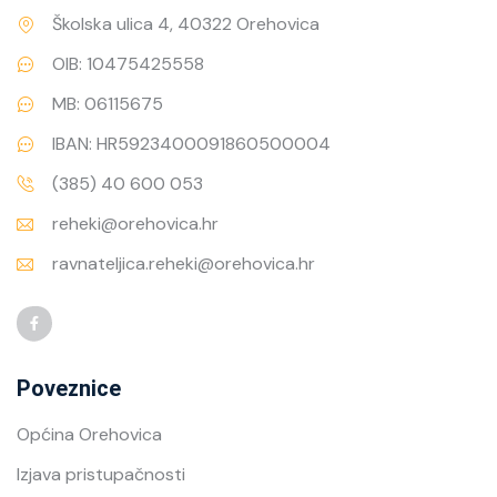
Školska ulica 4, 40322 Orehovica
OIB: 10475425558
MB: 06115675
IBAN: HR5923400091860500004
(385) 40 600 053
reheki@orehovica.hr
ravnateljica.reheki@orehovica.hr
Poveznice
Općina Orehovica
Izjava pristupačnosti